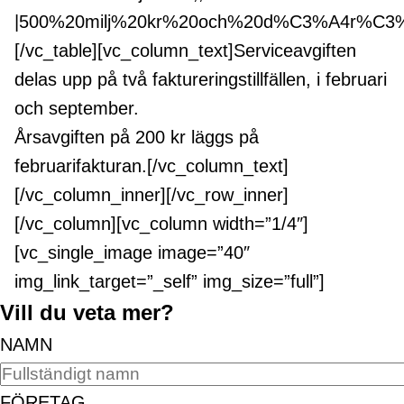
|500%20milj%20kr%20och%20d%C3%A4r%C3%B
[/vc_table][vc_column_text]Serviceavgiften
delas upp på två faktureringstillfällen, i februari
och september.
Årsavgiften på 200 kr läggs på
februarifakturan.[/vc_column_text]
[/vc_column_inner][/vc_row_inner]
[/vc_column][vc_column width=”1/4″]
[vc_single_image image=”40″
img_link_target=”_self” img_size=”full”]
Vill du veta mer?
NAMN
FÖRETAG