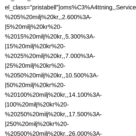
el_class=”pristabell”]oms%C3%A4ttning,,Serv
%205%20milj%20kr,,2.600%3A-
|5%20milj%20kr%20-
%2015%20milj%20kr,,5.300%3A-
|15%20milj%20kr%20-
%2025%20milj%20kr,,7.000%3A-
|25%20milj%20kr%20-
%2050%20milj%20kr,,10.500%3A-
|50%20milj%20kr%20-
%20100%20milj%20kr,,14.100%3A-
|100%20milj%20kr%20-
%20250%20milj%20kr,,17.500%3A-
|250%20milj%20kr%20-
%20500%20milj%20kr,,26.000%3A-