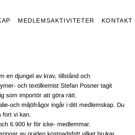
KAP
MEDLEMSAKTIVITETER
KONTAKT
en djungel av krav, tillstånd och
ymer- och textilkemist Stefan Posner tagit
g som importör att göra rätt.
lie-och miljöfrågor ingår i ditt medlemskap. Du
fort vi kan.
och 6.900 kr för icke- medlemmar.
ingar av guiden kostnadsfritt vilket brukar