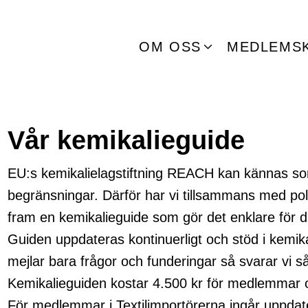
OM OSS
MEDLEMS
Vår kemikalieguide
EU:s kemikalielagstiftning REACH kan kännas som 
begränsningar. Därför har vi tillsammans med pol
fram en kemikalieguide som gör det enklare för di
Guiden uppdateras kontinuerligt och stöd i kemika
mejlar bara frågor och funderingar så svarar vi så 
Kemikalieguiden kostar 4.500 kr för medlemmar 
För medlemmar i Textilimportörerna ingår uppdater