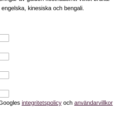
å
engelska, kinesiska och bengali
.
 Googles
integritetspolicy
och
användarvillkor