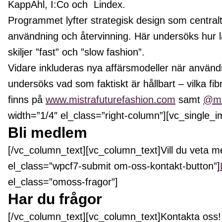
KappAhl, I:Co och Lindex.
Programmet lyfter strategisk design som centralt f
användning och återvinning. Här undersöks hur lå
skiljer ”fast” och ”slow fashion”.
Vidare inkluderas nya affärsmodeller när använd
undersöks vad som faktiskt är hållbart – vilka f
finns på
www.mistrafuturefashion.com
samt
@mi
width=”1/4″ el_class=”right-column”][vc_single_
Bli medlem
[/vc_column_text][vc_column_text]Vill du veta m
el_class=”wpcf7-submit om-oss-kontakt-button”]
el_class=”omoss-fragor”]
Har du frågor
[/vc_column_text][vc_column_text]
Kontakta oss!