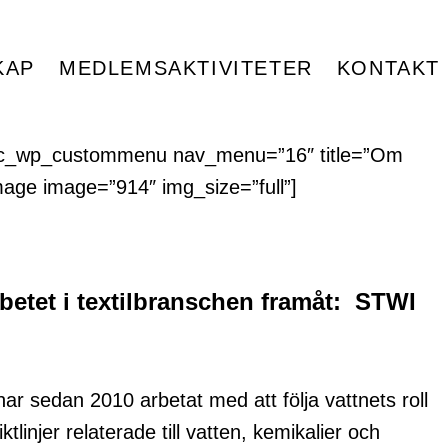
KAP
MEDLEMSAKTIVITETER
KONTAKT
″][vc_wp_custommenu nav_menu=”16″ title=”Om
mage image=”914″ img_size=”full”]
arbetet i textilbranschen framåt: STWI
ar sedan 2010 arbetat med att följa vattnets roll
linjer relaterade till vatten, kemikalier och