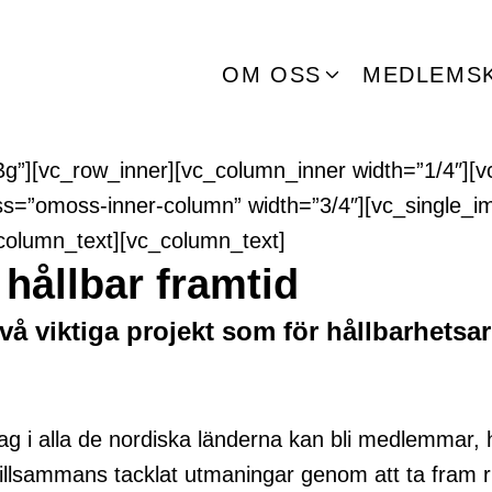
OM OSS
MEDLEMS
eBg”][vc_row_inner][vc_column_inner width=”1/4
ss=”omoss-inner-column” width=”3/4″][vc_single_i
_column_text][vc_column_text]
 hållbar framtid
 två viktiga projekt som för hållbarhets
ag i alla de nordiska länderna kan bli medlemmar, h
illsammans tacklat utmaningar genom att ta fram rikt