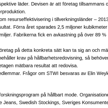
respektive läder. Devisen är att företag tillsamma
erproduktion.
m resurseffektivisering i tillverkningsländer – 20
ltat. Förra året sparades 2,5 miljoner kubikmeter v
familjer. Fabrikerna fick en avkastning på över 89
företag på detta konkreta sätt kan ta sig an och m
håller krav på hållbarhetsredovisning, så behöver 
tagen mätbara resultat att redovisa.
r medlemmar. Frågor om STWI besvaras av Elin Wey
a forskningsprogram på hållbart mode. Organisatio
e Jeans, Swedish Stockings, Sveriges Konsumenter 