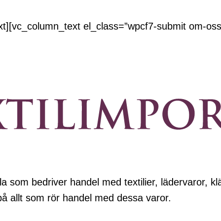
xt][vc_column_text el_class=”wpcf7-submit om-oss-
a som bedriver handel med textilier, lädervaror, klä
 på allt som rör handel med dessa varor.