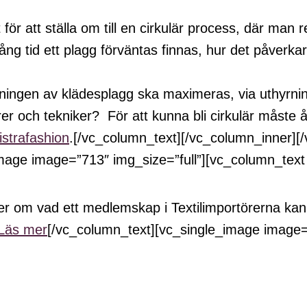
ör att ställa om till en cirkulär process, där man 
ng tid ett plagg förväntas finnas, hur det påverka
ningen av klädesplagg ska maximeras, via uthyrnin
ibrer och tekniker? För att kunna bli cirkulär måst
strafashion
.[/vc_column_text][/vc_column_inner][
image image=”713″ img_size=”full”][vc_column_text
er om vad ett medlemskap i Textilimportörerna kan
Läs mer
[/vc_column_text][vc_single_image image=