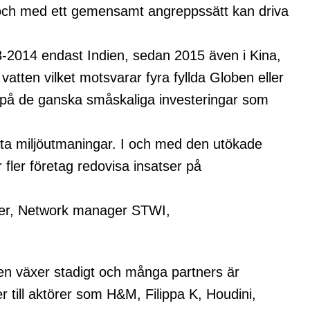
ns och med ett gemensamt angreppssätt kan driva
13-2014 endast Indien, sedan 2015 även i Kina,
atten vilket motsvarar fyra fyllda Globen eller
 % på de ganska småskaliga investeringar som
äta miljöutmaningar. I och med den utökade
fler företag redovisa insatser på
ler, Network manager STWI,
nen växer stadigt och många partners är
till aktörer som H&M, Filippa K, Houdini,