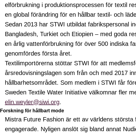
elförbrukning i produktionsprocessen för textil 
en global förändring för en hållbar textil- och läd
Sedan 2013 har STWI utbildat fabrikspersonal ino
Bangladesh, Turkiet och Etiopien – med goda resu
en årlig vattenförbrukning för över 500 indiska 
genomfördes första året.
Textilimportörerna stöttar STWI för att medlems
årsredovisningslagen som från och med 2017 inne
hållbarhetsområdet. Som medlem i STWI får före
Sweden Textile Water Initiative välkomnar fle
elin.weyler@siwi.org
.
Forskning för hållbart mode
Mistra Future Fashion är ett av världens störst
engagerade. Nyligen anslöt sig bland annat Nudi