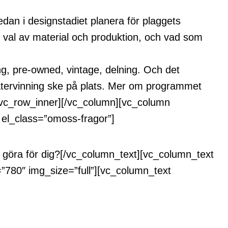
redan i designstadiet planera för plaggets
r val av material och produktion, och vad som
g, pre-owned, vintage, delning. Och det
e återvinning ske på plats. Mer om programmet
/vc_row_inner][/vc_column][vc_column
 el_class=”omoss-fragor”]
 göra för dig?[/vc_column_text][vc_column_text
”780″ img_size=”full”][vc_column_text