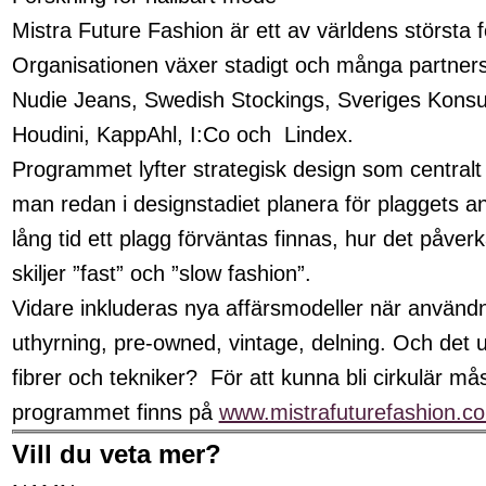
Mistra Future Fashion är ett av världens största
Organisationen växer stadigt och många partners
Nudie Jeans, Swedish Stockings, Sveriges Konsum
Houdini, KappAhl, I:Co och Lindex.
Programmet lyfter strategisk design som centralt fö
man redan i designstadiet planera för plaggets a
lång tid ett plagg förväntas finnas, hur det påve
skiljer ”fast” och ”slow fashion”.
Vidare inkluderas nya affärsmodeller när använd
uthyrning, pre-owned, vintage, delning. Och det u
fibrer och tekniker? För att kunna bli cirkulär m
programmet finns på
www.mistrafuturefashion.c
Vill du veta mer?