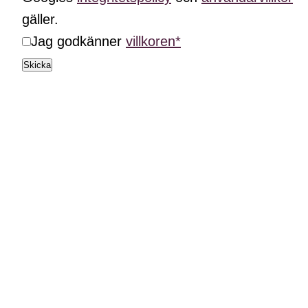
gäller.
Jag godkänner
villkoren*
Skicka