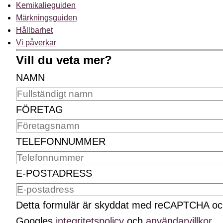
Kemikalieguiden
Märkningsguiden
Hållbarhet
Vi påverkar
Vill du veta mer?
NAMN
FÖRETAG
TELEFONNUMMER
E-POSTADRESS
Detta formulär är skyddat med reCAPTCHA o
Googles
integritetspolicy
och
användarvillkor