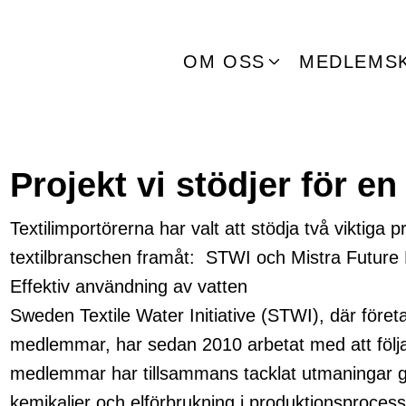
OM OSS
MEDLEMS
Projekt vi stödjer för en
Textilimportörerna har valt att stödja två viktiga p
textilbranschen framåt: STWI och Mistra Future 
Effektiv användning av vatten
Sweden Textile Water Initiative (STWI), där företa
medlemmar, har sedan 2010 arbetat med att följa va
medlemmar har tillsammans tacklat utmaningar geno
kemikalier och elförbrukning i produktionsprocesse