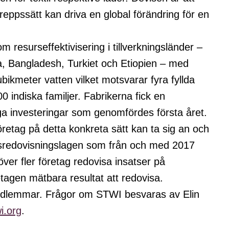
ppssätt kan driva en global förändring för en
 resurseffektivisering i tillverkningsländer –
, Bangladesh, Turkiet och Etiopien – med
bikmeter vatten vilket motsvarar fyra fyllda
0 indiska familjer. Fabrikerna fick en
a investeringar som genomfördes första året.
retag på detta konkreta sätt kan ta sig an och
rsredovisningslagen som från och med 2017
ver fler företag redovisa insatser på
agen mätbara resultat att redovisa.
medlemmar. Frågor om STWI besvaras av Elin
i.org
.