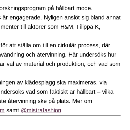
 forskningsprogram på hållbart mode.
 är engagerade. Nyligen anslöt sig bland annat
enter till aktörer som H&M, Filippa K,
r att ställa om till en cirkulär process, där
nvändning och återvinning. Här undersöks hur
rkar val av material och produktion, och vad som
ningen av klädesplagg ska maximeras, via
ndersöks vad som faktiskt är hållbart – vilka
åste återvinning ske på plats. Mer om
om
samt
@mistrafashion
.