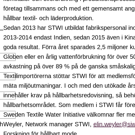
företag tillsammans och med ett gemensamt angre
hållbar textil- och läderproduktion.
Sedan 2013 har STWI utbildat fabrikspersonal inom
2013-2014 endast Indien, sedan 2015 även i Kina
goda resultat. Förra året sparades 2,5 miljoner ku
Globen eller en årlig vattenförbrukning för över 50
avkastning på över 89 % på de ganska småskalig
Textilimportörerna stöttar STWI för att medlemsfö
mäta miljöutmaningar. I och med den utökade å
innehåller krav på hållbarhetsredovisning, så behö
hållbarhetsområdet. Som medlem i STWI får föret
Sweden Textile Water Initiative välkomnar fler 
ch
Weyler, Network manager STWI,
elin.weyler@siw
Forskning för hållbart mode