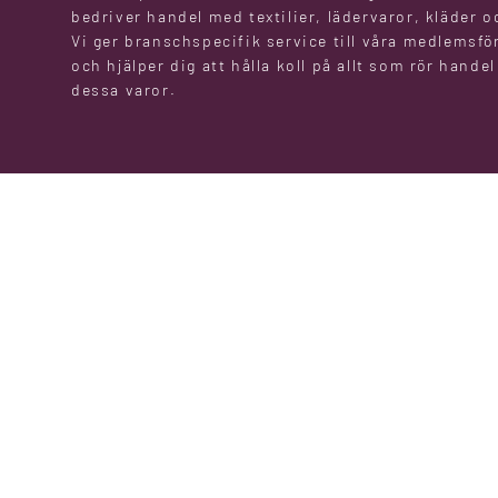
bedriver handel med textilier, lädervaror, kläder o
Vi ger branschspecifik service till våra medlemsfö
och hjälper dig att hålla koll på allt som rör hande
dessa varor.