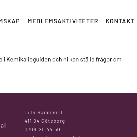
MSKAP
MEDLEMSAKTIVITETER
KONTAKT
a i Kemikalieguiden och ni kan ställa frågor om
Lilla Bommen 1
411 04 Göteborg
al
0708-20 44 50