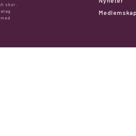
Nyheter
ch skor.
retag
Medlemska
l med