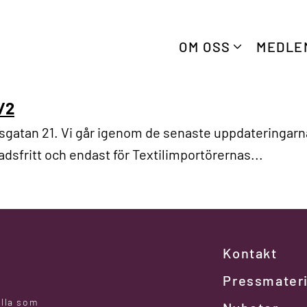
OM OSS
MEDLE
/2
nsgatan 21. Vi går igenom de senaste uppdateringarn
nadsfritt och endast för Textilimportörernas...
Kontakt
Pressmateri
alla som