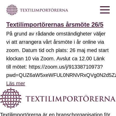
Textilimportörernas årsmöte 26/5
På grund av rådande omständigheter väljer
vi att arrangera vårt årsmöte i år online via
zoom. Datum tid och plats: 26 maj med start
klockan 10 via Zoom. Avslut ca 12.00 Länk
till mötet: https://zoom.us/j/91338710973?
pwd=QUZ6aW5xeWFUL0NRNVRxQVg0N2d5Zz0
Läs mer
Textilimportörerna är en branschorganisation för