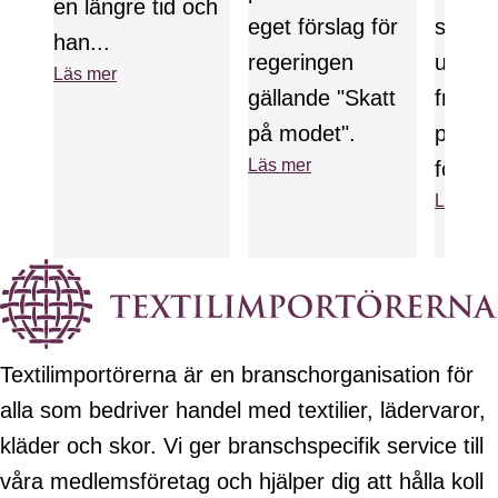
en längre tid och
eget förslag för
särski
han...
regeringen
utreda
Läs mer
gällande "Skatt
fråga
på modet".
produ
Läs mer
för text
Läs mer
Textilimportörerna är en branschorganisation för
alla som bedriver handel med textilier, lädervaror,
kläder och skor. Vi ger branschspecifik service till
våra medlemsföretag och hjälper dig att hålla koll