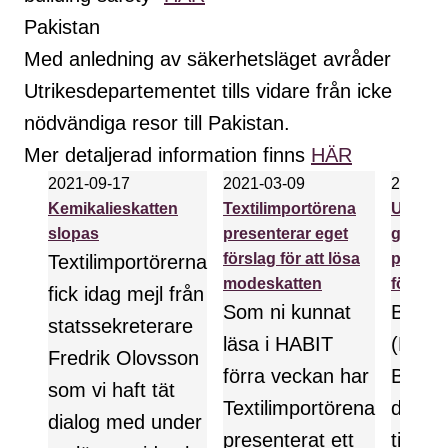
Pakistan
Med anledning av säkerhetsläget avråder
Utrikesdepartementet tills vidare från icke
nödvändiga resor till Pakistan.
Mer detaljerad information finns
HÄR
2021-09-17­
2021-03-09­
2021-01
Kemikalieskatten
Textilimportörena
Utredn
slopas
presenterar eget
gälland
förslag för att lösa
produc
Textilimportörerna
modeskatten
för text
fick idag mejl från
Som ni kunnat
Birgit
statssekreterare
läsa i HABIT
(Högsk
Fredrik Olovsson
förra veckan har
Borås)
som vi haft tät
Textilimportörena
decem
dialog med under
presenterat ett
till re