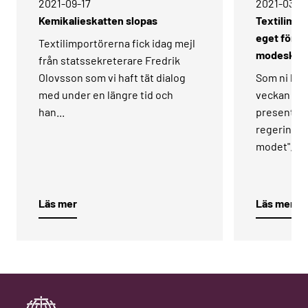
2021-09-17­
2021-03-09
Kemikalieskatten slopas
Textilimpo
eget försla
Textilimportörerna fick idag mejl
modeskat
från statssekreterare Fredrik
Olovsson som vi haft tät dialog
Som ni kunn
med under en längre tid och
veckan har
han...
presenterat
regeringen
modet".
Läs mer
Läs mer