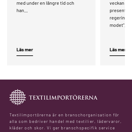
med under en längre tid och
veckan har
han...
presenterat
regeringen
modet".
Läs mer
Läs mer
Textilimportörerna är en branschorganisation för
alla som bedriver handel med textilier, lädervaror,
kläder och skor. Vi ger branschspecifik service