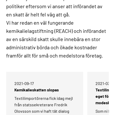
politiker eftersom vi anser att införandet av
en skatt är helt fel väg att gå.
Vi har redan en väl fungerande
kemikalielagstiftning (REACH) och införandet
av en särskild skatt skulle innebära en stor
administrativ börda och ökade kostnader
framför allt för små och medelstora företag.
2021-09-17­
2021-03-09
Kemikalieskatten slopas
Textilimpo
eget försla
Textilimportörerna fick idag mejl
modeskat
från statssekreterare Fredrik
Olovsson som vi haft tät dialog
Som ni kunn