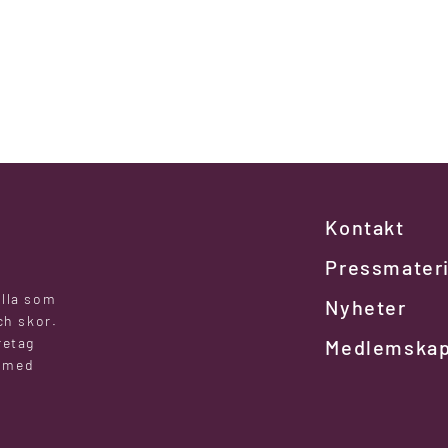
Kontakt
Pressmateri
alla som
Nyheter
ch skor.
retag
Medlemska
l med