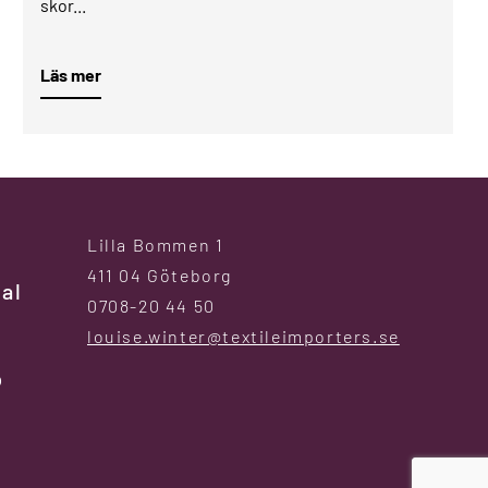
skor...
Läs mer
Lilla Bommen 1
411 04 Göteborg
al
0708-20 44 50
louise.winter@textileimporters.se
p