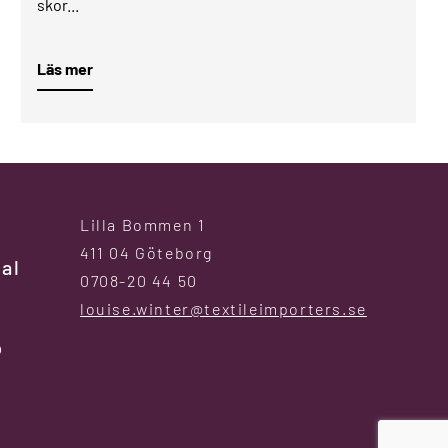
skor...
Läs mer
Lilla Bommen 1
411 04 Göteborg
al
0708-20 44 50
louise.winter@textileimporters.se
p