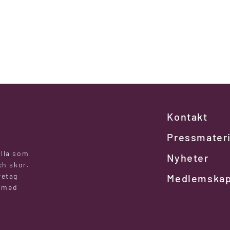
Kontakt
Pressmateri
alla som
Nyheter
ch skor.
retag
Medlemska
l med